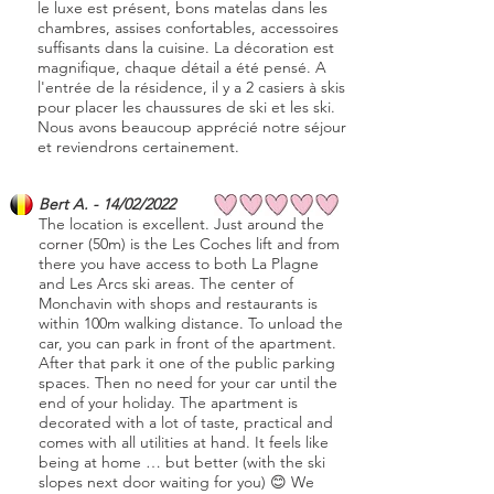
le luxe est présent, bons matelas dans les
chambres, assises confortables, accessoires
suffisants dans la cuisine. La décoration est
magnifique, chaque détail a été pensé. A
l'entrée de la résidence, il y a 2 casiers à skis
pour placer les chaussures de ski et les ski.
Nous avons beaucoup apprécié notre séjour
et reviendrons certainement.
Bert A. - 14/02/2022
The location is excellent. Just around the
corner (50m) is the Les Coches lift and from
there you have access to both La Plagne
and Les Arcs ski areas. The center of
Monchavin with shops and restaurants is
within 100m walking distance. To unload the
car, you can park in front of the apartment.
After that park it one of the public parking
spaces. Then no need for your car until the
end of your holiday. The apartment is
decorated with a lot of taste, practical and
comes with all utilities at hand. It feels like
being at home … but better (with the ski
slopes next door waiting for you) 😊 We