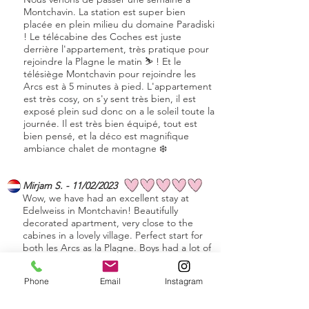
Montchavin. La station est super bien
placée en plein milieu du domaine Paradiski
! Le télécabine des Coches est juste
derrière l'appartement, très pratique pour
rejoindre la Plagne le matin ⛷️ ! Et le
télésiège Montchavin pour rejoindre les
Arcs est à 5 minutes à pied. L'appartement
est très cosy, on s'y sent très bien, il est
exposé plein sud donc on a le soleil toute la
journée. Il est très bien équipé, tout est
bien pensé, et la déco est magnifique
ambiance chalet de montagne ❄️
Mirjam S. - 11/02/2023
Wow, we have had an excellent stay at
Edelweiss in Montchavin! Beautifully
decorated apartment, very close to the
cabines in a lovely village. Perfect start for
both les Arcs as la Plagne. Boys had a lot of
fun on their boards and mum and dad
enjoyed skiing. Definitely a place to come
Phone
Email
Instagram
back to!
Thank you Catherine & Vincent!